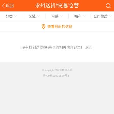
永州送货/快递/仓管
返回
分类
区域
月薪
福利
公司性质
查看附近的信息
没有找到送货/快递/仓管相关信息记录！
返回
©copyright铭竟便民信息网
鲁ICP备11031510号-6